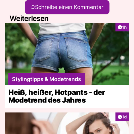
Schreibe einen Kommentar
Weiterlesen
Artike
1h
Stylingtipps & Modetrends
Heiß, heißer, Hotpants - der
Modetrend des Jahres
Artike
1d