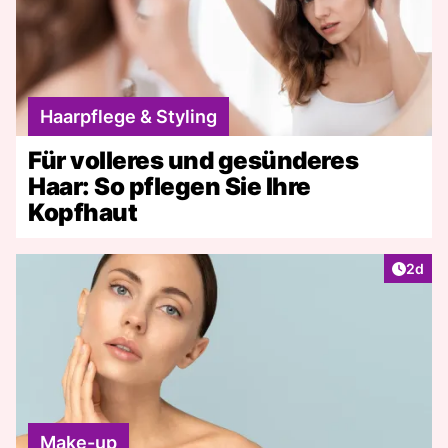
Haarpflege & Styling
Für volleres und gesünderes
Haar: So pflegen Sie Ihre
Kopfhaut
Artike
2d
Make-up