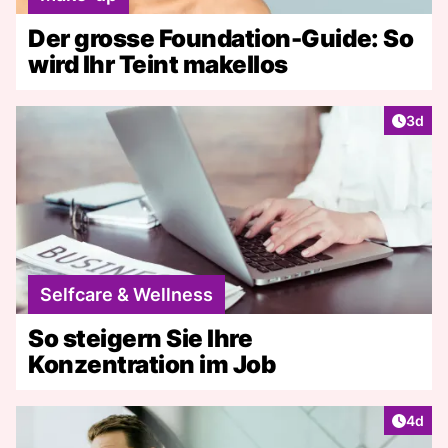
Der grosse Foundation-Guide: So
wird Ihr Teint makellos
Artike
3d
Selfcare & Wellness
So steigern Sie Ihre
Konzentration im Job
Artike
4d