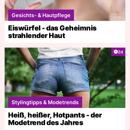
Gesichts- & Hautpflege
Eiswürfel - das Geheimnis
strahlender Haut
Artike
2d
Stylingtipps & Modetrends
Heiß, heißer, Hotpants - der
Modetrend des Jahres