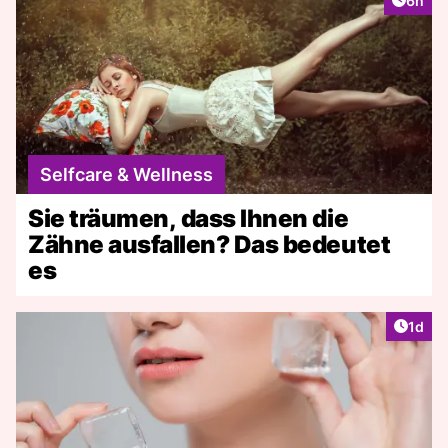
6h
Selfcare & Wellness
Sie träumen, dass Ihnen die
Zähne ausfallen? Das bedeutet
es
Artike
1d