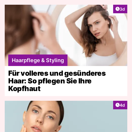
Artike
3d
Haarpflege & Styling
Für volleres und gesünderes
Haar: So pflegen Sie Ihre
Kopfhaut
Artike
4d