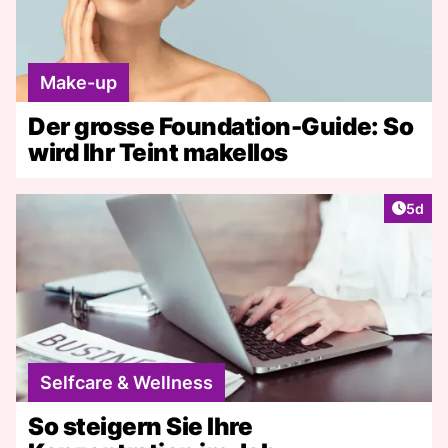
Make-up
Der grosse Foundation-Guide: So
wird Ihr Teint makellos
Artike
5d
Selfcare & Wellness
So steigern Sie Ihre