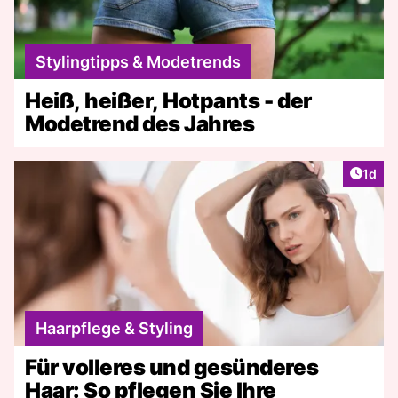
Stylingtipps & Modetrends
Heiß, heißer, Hotpants - der
Modetrend des Jahres
Artike
1d
Haarpflege & Styling
Für volleres und gesünderes
Haar: So pflegen Sie Ihre