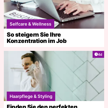
Selfcare & Wellness
So steigern Sie Ihre
Konzentration im Job
Artike
4d
Haarpflege & Styling
Finden Sie den perfekten