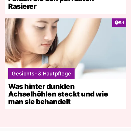
Rasierer
Artike
5d
Gesichts- & Hautpflege
Was hinter dunklen
Achselhöhlen steckt und wie
man sie behandelt