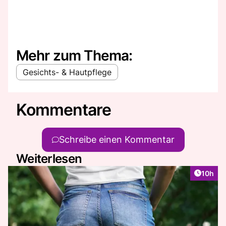
Mehr zum Thema:
Gesichts- & Hautpflege
Kommentare
Schreibe einen Kommentar
Weiterlesen
Artikel
10h