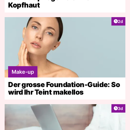
Kopfhaut
Artike
2d
Make-up
Der grosse Foundation-Guide: So
wird Ihr Teint makellos
Artike
3d