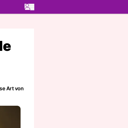
le
se Art von