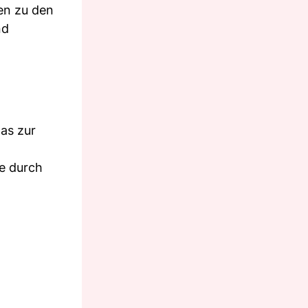
en zu den
nd
was zur
e durch