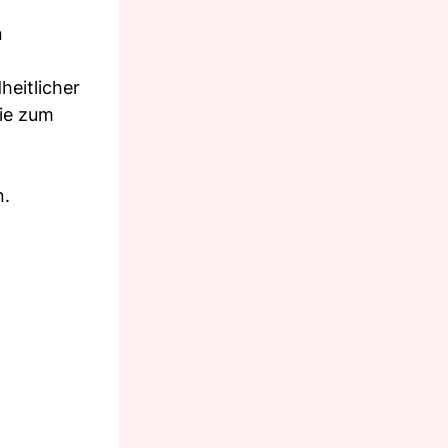
n
heitlicher
ie zum
n.