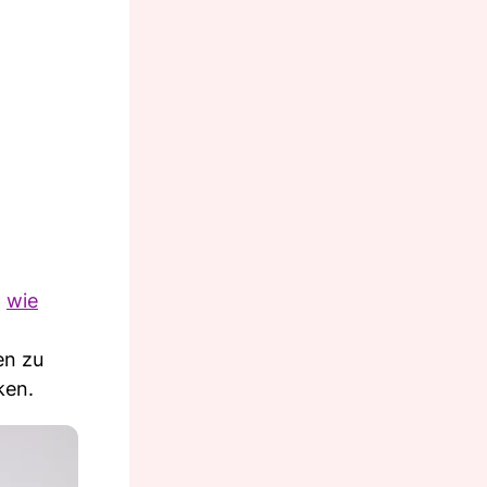
t
wie
en zu
ken.