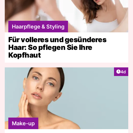
Haarpflege & Styling
Für volleres und gesünderes
Haar: So pflegen Sie Ihre
Kopfhaut
Artike
4d
Make-up