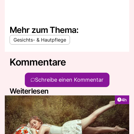
Mehr zum Thema:
Gesichts- & Hautpflege
Kommentare
Schreibe einen Kommentar
Weiterlesen
Artike
4h