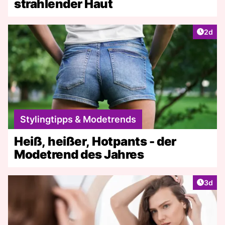
strahlender Haut
Artike
2d
Stylingtipps & Modetrends
Heiß, heißer, Hotpants - der
Modetrend des Jahres
Artike
3d