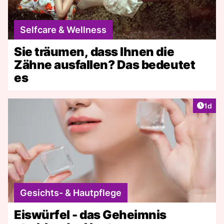
Selfcare & Wellness
Sie träumen, dass Ihnen die
Zähne ausfallen? Das bedeutet
es
Artike
1d
Gesichts- & Hautpflege
Eiswürfel - das Geheimnis