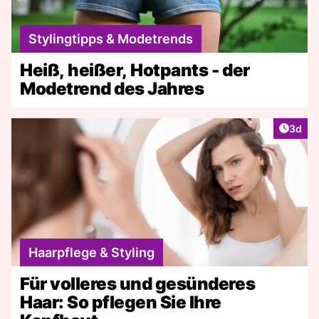
Stylingtipps & Modetrends
Heiß, heißer, Hotpants - der
Modetrend des Jahres
Artike
3d
Haarpflege & Styling
Für volleres und gesünderes
Haar: So pflegen Sie Ihre