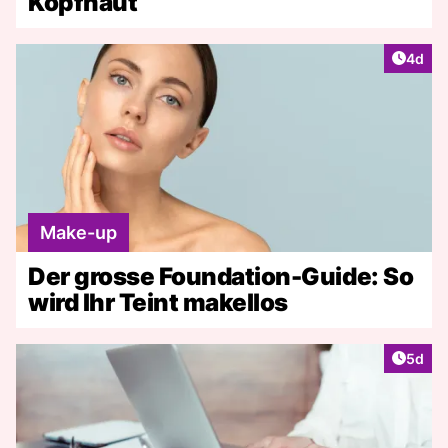
Kopfhaut
Artike
4d
Make-up
Der grosse Foundation-Guide: So
wird Ihr Teint makellos
Artike
5d