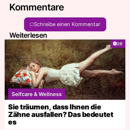
Kommentare
Schreibe einen Kommentar
Weiterlesen
Artikel
26'
Selfcare & Wellness
Sie träumen, dass Ihnen die
Zähne ausfallen? Das bedeutet
es