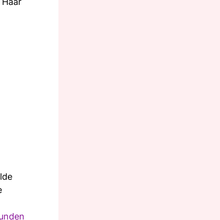
e Haar
lde
e
sunden