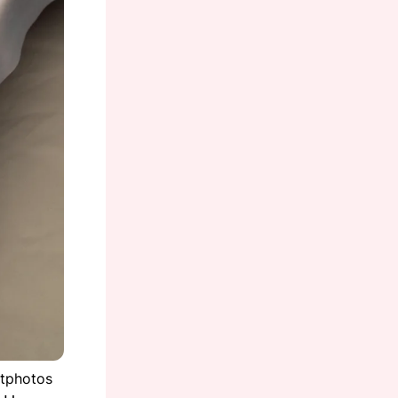
itphotos