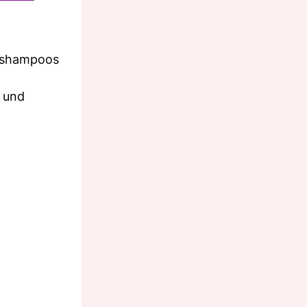
ershampoos
n und