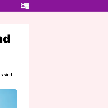
nd
s sind