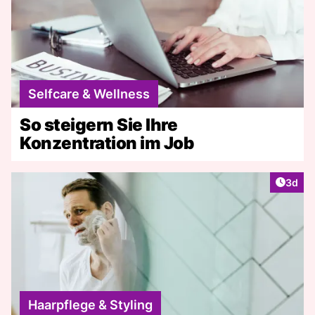
Selfcare & Wellness
So steigern Sie Ihre
Konzentration im Job
Artike
3d
Haarpflege & Styling