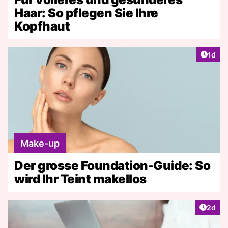
Haar: So pflegen Sie Ihre
Kopfhaut
Artike
1d
Make-up
Der grosse Foundation-Guide: So
wird Ihr Teint makellos
Artike
2d