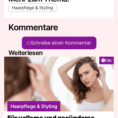
Haarpflege & Styling
Kommentare
Schreibe einen Kommentar
Weiterlesen
Artikel
13h
Haarpflege & Styling
Für volleres und gesünderes