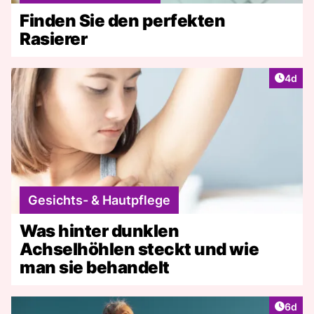
Finden Sie den perfekten
Rasierer
Artike
4d
Gesichts- & Hautpflege
Was hinter dunklen
Achselhöhlen steckt und wie
man sie behandelt
Artike
6d