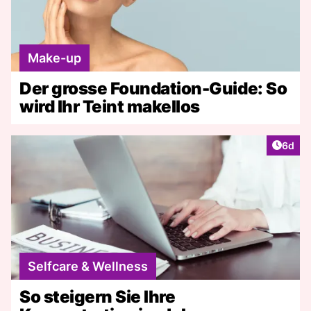
Make-up
Der grosse Foundation-Guide: So
wird Ihr Teint makellos
Artike
6d
Selfcare & Wellness
So steigern Sie Ihre