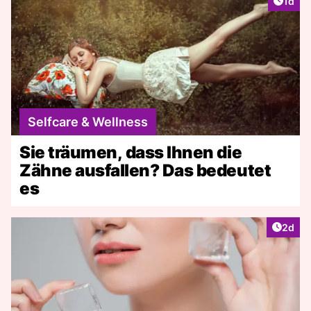
Artike
1d
Selfcare & Wellness
Sie träumen, dass Ihnen die
Zähne ausfallen? Das bedeutet
es
Artike
2d