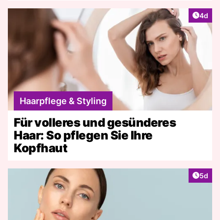
Artike
4d
Haarpflege & Styling
Für volleres und gesünderes
Haar: So pflegen Sie Ihre
Kopfhaut
Artike
5d