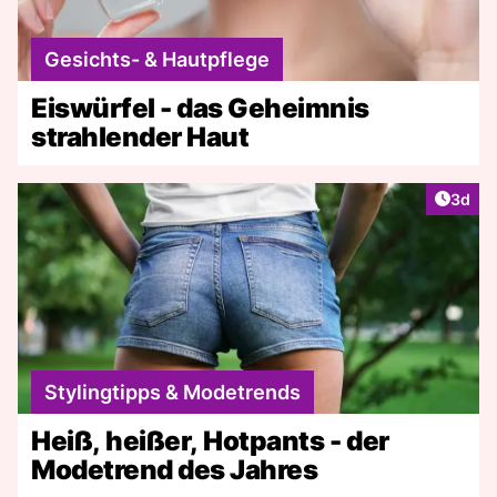
Gesichts- & Hautpflege
Eiswürfel - das Geheimnis
strahlender Haut
Artike
3d
Stylingtipps & Modetrends
Heiß, heißer, Hotpants - der
Modetrend des Jahres