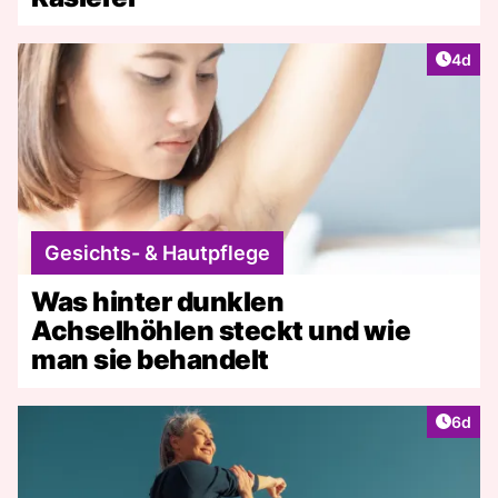
Artike
4d
Gesichts- & Hautpflege
Was hinter dunklen
Achselhöhlen steckt und wie
man sie behandelt
Artike
6d