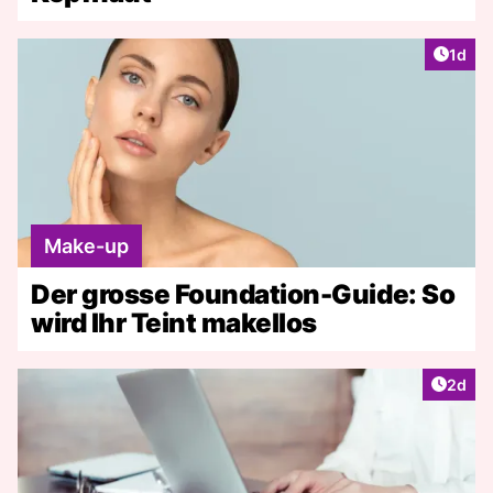
Artike
1d
Make-up
Der grosse Foundation-Guide: So
wird Ihr Teint makellos
Artike
2d