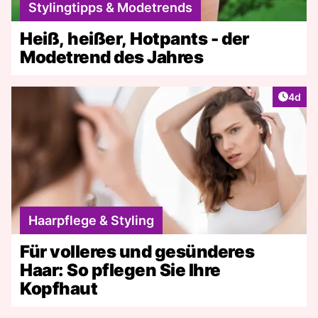
Stylingtipps & Modetrends
Heiß, heißer, Hotpants - der
Modetrend des Jahres
Artike
4d
Haarpflege & Styling
Für volleres und gesünderes
Haar: So pflegen Sie Ihre
Kopfhaut