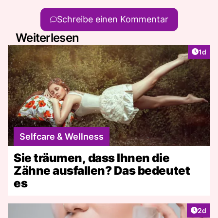
Schreibe einen Kommentar
Weiterlesen
Artike
1d
Selfcare & Wellness
Sie träumen, dass Ihnen die
Zähne ausfallen? Das bedeutet
es
Artike
2d