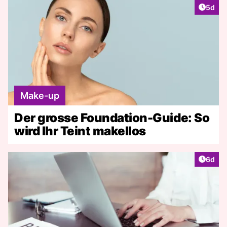
Artike
5d
Make-up
Der grosse Foundation-Guide: So
wird Ihr Teint makellos
Artike
6d