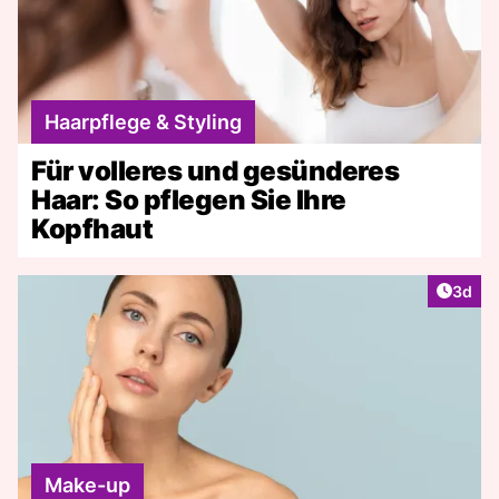
Haarpflege & Styling
Für volleres und gesünderes
Haar: So pflegen Sie Ihre
Kopfhaut
Artike
3d
Make-up