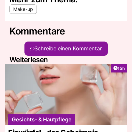
Make-up
Kommentare
Schreibe einen Kommentar
Weiterlesen
Artikel
15h
Gesichts- & Hautpflege