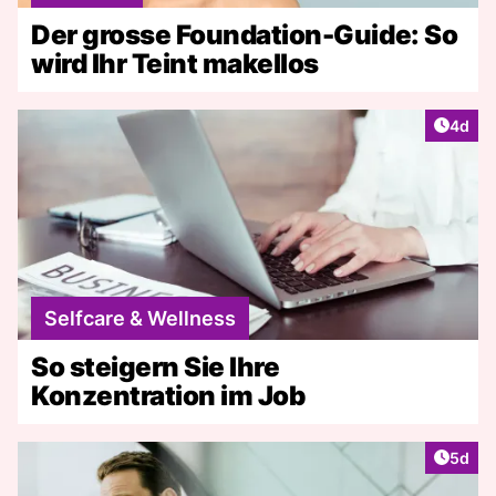
Der grosse Foundation-Guide: So
wird Ihr Teint makellos
Artike
4d
Selfcare & Wellness
So steigern Sie Ihre
Konzentration im Job
Artike
5d