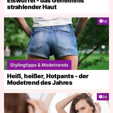
Eiswürfel - das Geheimnis
strahlender Haut
Artike
1d
Stylingtipps & Modetrends
Heiß, heißer, Hotpants - der
Modetrend des Jahres
Artike
2d