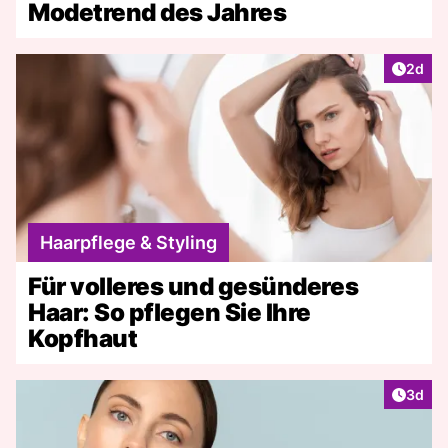
Modetrend des Jahres
Artike
2d
Haarpflege & Styling
Für volleres und gesünderes
Haar: So pflegen Sie Ihre
Kopfhaut
Artike
3d