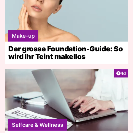
Make-up
Der grosse Foundation-Guide: So
wird Ihr Teint makellos
Artike
4d
Selfcare & Wellness