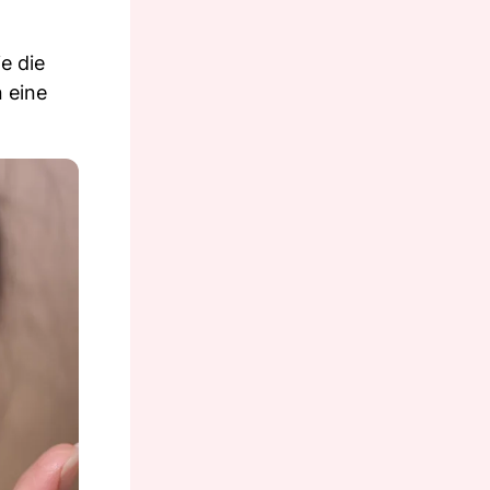
e die
n eine