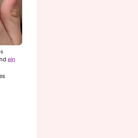
os
und
ein
es