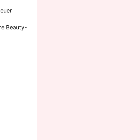
neuer
re Beauty-