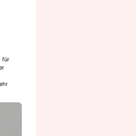
 für
er
mehr