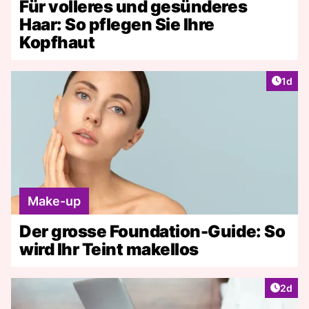
Für volleres und gesünderes
Haar: So pflegen Sie Ihre
Kopfhaut
Artike
1d
Make-up
Der grosse Foundation-Guide: So
wird Ihr Teint makellos
Artike
2d