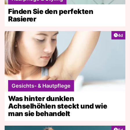
Finden Sie den perfekten
Rasierer
Artike
4d
Gesichts- & Hautpflege
Was hinter dunklen
Achselhöhlen steckt und wie
man sie behandelt
Artike
6d