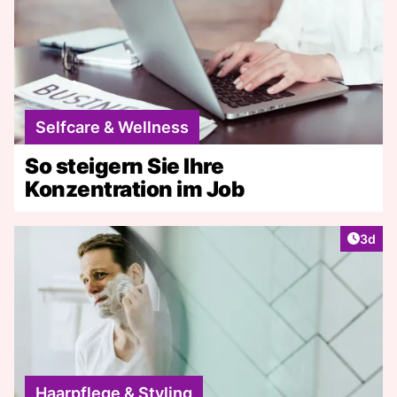
Selfcare & Wellness
So steigern Sie Ihre
Konzentration im Job
Artike
3d
Haarpflege & Styling