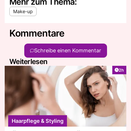
Mehr zum Thema:
Make-up
Kommentare
Schreibe einen Kommentar
Weiterlesen
Artike
2h
Haarpflege & Styling