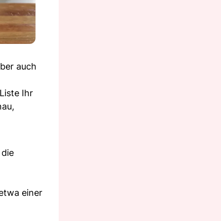
aber auch
iste Ihr
nau,
 die
etwa einer