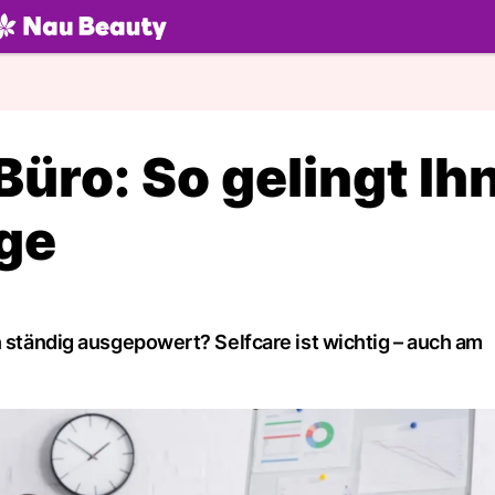
U.ch
üro: So gelingt Ih
rge
h ständig ausgepowert? Selfcare ist wichtig – auch am