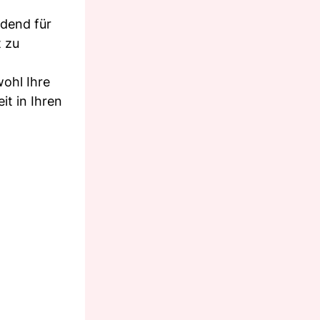
idend für
t zu
wohl Ihre
it in Ihren