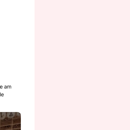
re am
le