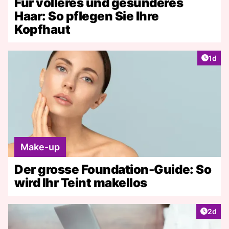
Für volleres und gesünderes
Haar: So pflegen Sie Ihre
Kopfhaut
Artike
1d
Make-up
Der grosse Foundation-Guide: So
wird Ihr Teint makellos
Artike
2d