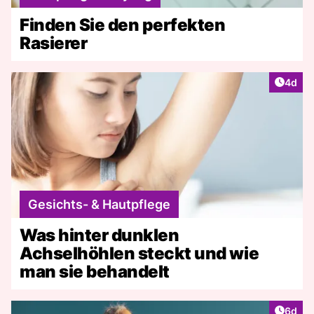
Finden Sie den perfekten
Rasierer
Artike
4d
Gesichts- & Hautpflege
Was hinter dunklen
Achselhöhlen steckt und wie
man sie behandelt
Artike
6d