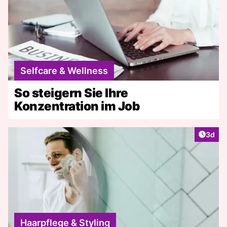
Selfcare & Wellness
So steigern Sie Ihre
Konzentration im Job
Artike
3d
Haarpflege & Styling