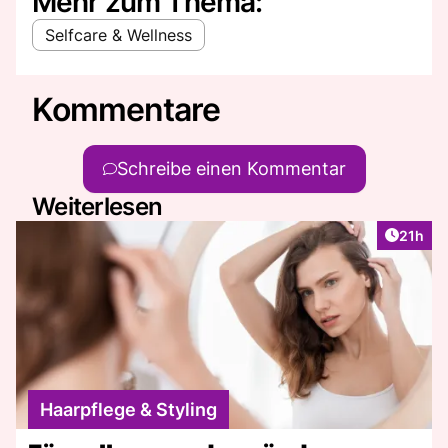
Mehr zum Thema:
Selfcare & Wellness
Kommentare
Schreibe einen Kommentar
Weiterlesen
Artikel
21h
Haarpflege & Styling