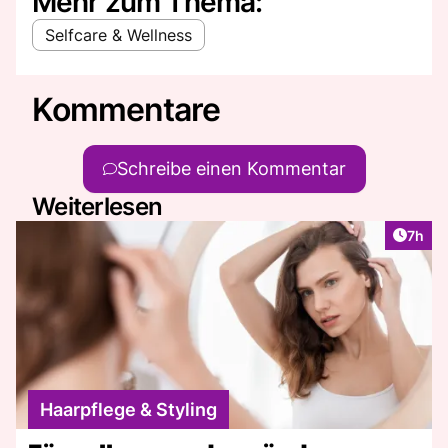
Mehr zum Thema:
Selfcare & Wellness
Kommentare
Schreibe einen Kommentar
Weiterlesen
Artike
7h
Haarpflege & Styling