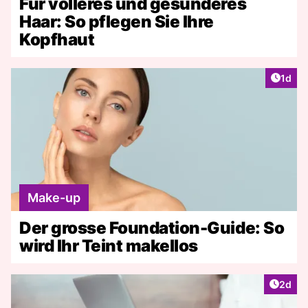
Für volleres und gesünderes
Haar: So pflegen Sie Ihre
Kopfhaut
Artike
1d
Make-up
Der grosse Foundation-Guide: So
wird Ihr Teint makellos
Artike
2d