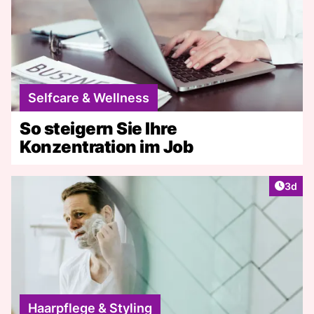
Selfcare & Wellness
So steigern Sie Ihre
Konzentration im Job
Artike
3d
Haarpflege & Styling