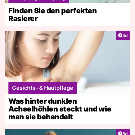
Finden Sie den perfekten
Rasierer
Artike
4d
Gesichts- & Hautpflege
Was hinter dunklen
Achselhöhlen steckt und wie
man sie behandelt
Artike
6d