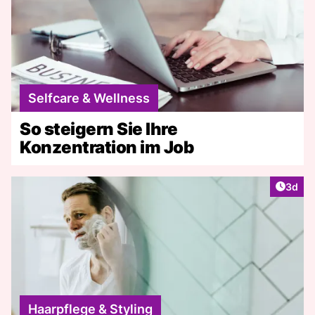
Selfcare & Wellness
So steigern Sie Ihre
Konzentration im Job
Artike
3d
Haarpflege & Styling