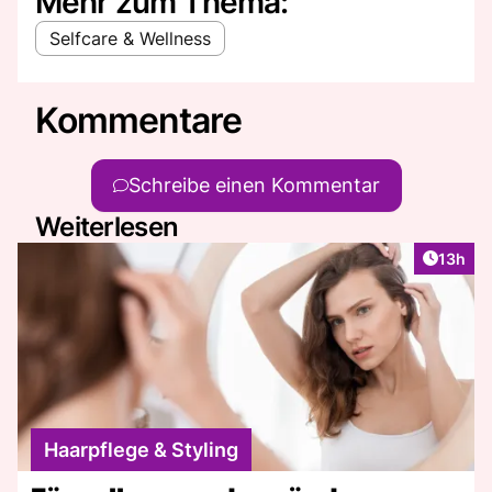
Mehr zum Thema:
Selfcare & Wellness
Kommentare
Schreibe einen Kommentar
Weiterlesen
Artikel
13h
Haarpflege & Styling