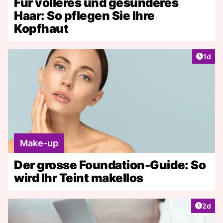
Für volleres und gesünderes
Haar: So pflegen Sie Ihre
Kopfhaut
Artike
1d
Make-up
Der grosse Foundation-Guide: So
wird Ihr Teint makellos
Artike
2d