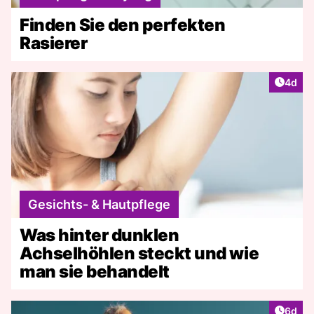
Finden Sie den perfekten
Rasierer
Artike
4d
Gesichts- & Hautpflege
Was hinter dunklen
Achselhöhlen steckt und wie
man sie behandelt
Artike
6d