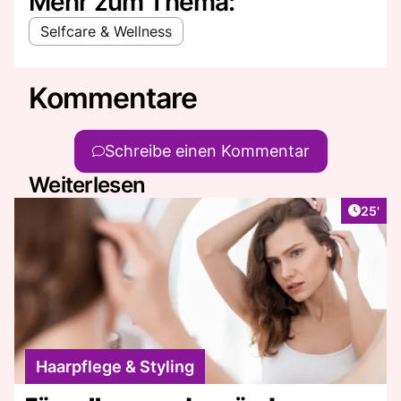
Mehr zum Thema:
Selfcare & Wellness
Kommentare
Schreibe einen Kommentar
Weiterlesen
Artikel
25'
Haarpflege & Styling