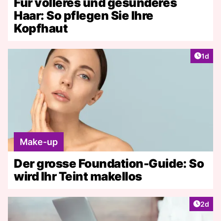
Für volleres und gesünderes
Haar: So pflegen Sie Ihre
Kopfhaut
Artike
1d
Make-up
Der grosse Foundation-Guide: So
wird Ihr Teint makellos
Artike
2d