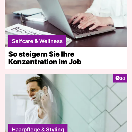
Selfcare & Wellness
So steigern Sie Ihre
Konzentration im Job
Artike
3d
Haarpflege & Styling