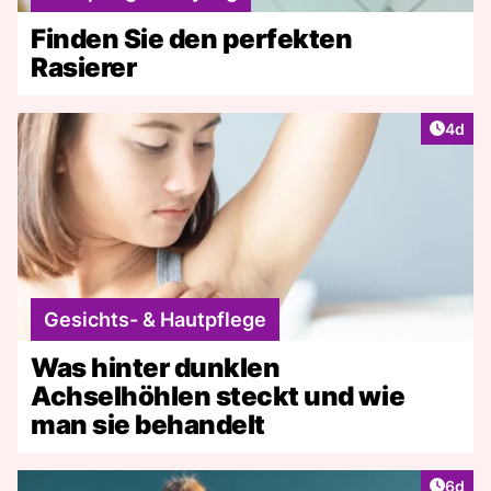
Finden Sie den perfekten
Rasierer
Artike
4d
Gesichts- & Hautpflege
Was hinter dunklen
Achselhöhlen steckt und wie
man sie behandelt
Artike
6d