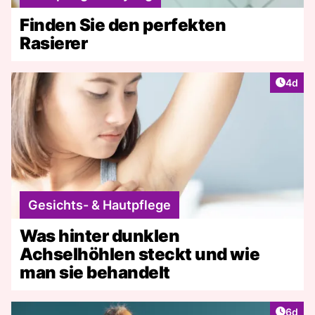
Finden Sie den perfekten
Rasierer
Artike
4d
Gesichts- & Hautpflege
Was hinter dunklen
Achselhöhlen steckt und wie
man sie behandelt
Artike
6d