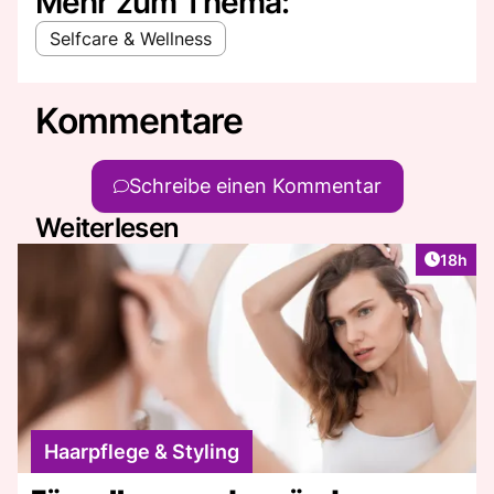
Mehr zum Thema:
Selfcare & Wellness
Kommentare
Schreibe einen Kommentar
Weiterlesen
Artikel
18h
Haarpflege & Styling