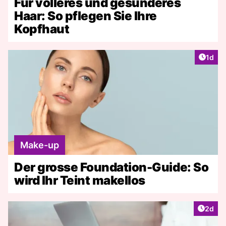
Für volleres und gesünderes
Haar: So pflegen Sie Ihre
Kopfhaut
Artike
1d
Make-up
Der grosse Foundation-Guide: So
wird Ihr Teint makellos
Artike
2d