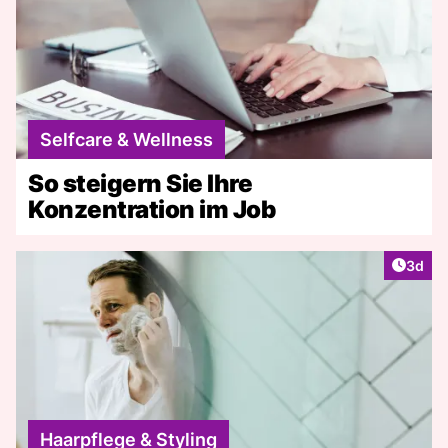
Selfcare & Wellness
So steigern Sie Ihre
Konzentration im Job
Artike
3d
Haarpflege & Styling