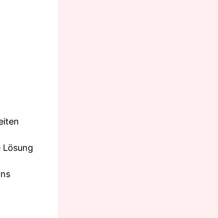
eiten
e Lösung
rns