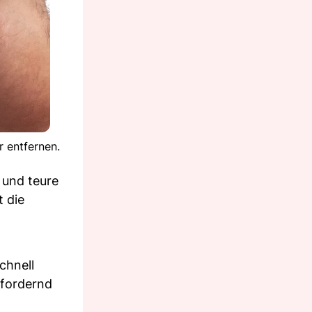
r entfernen.
 und teure
t die
chnell
sfordernd