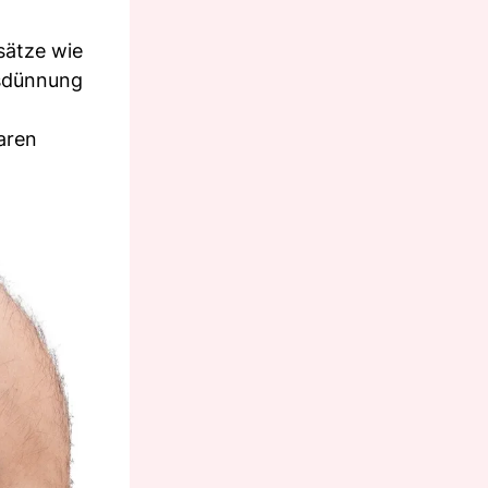
sätze wie
usdünnung
aaren