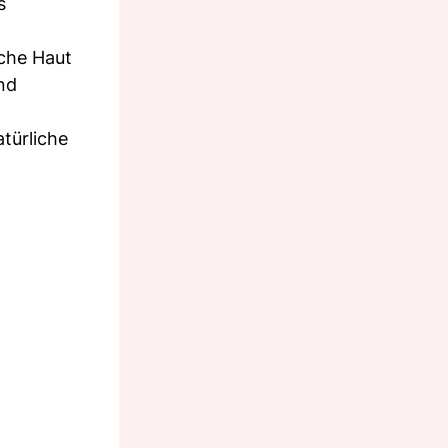
s
sche Haut
nd
türliche