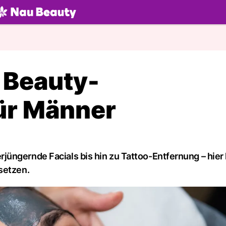
U.ch
 Beauty-
ür Männer
jüngernde Facials bis hin zu Tattoo-Entfernung – hi
setzen.