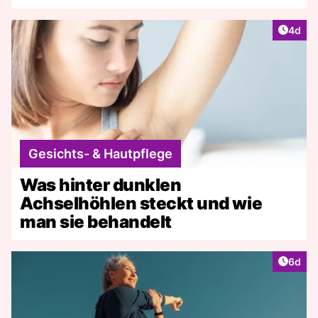
Artike
4d
Gesichts- & Hautpflege
Was hinter dunklen
Achselhöhlen steckt und wie
man sie behandelt
Artike
6d