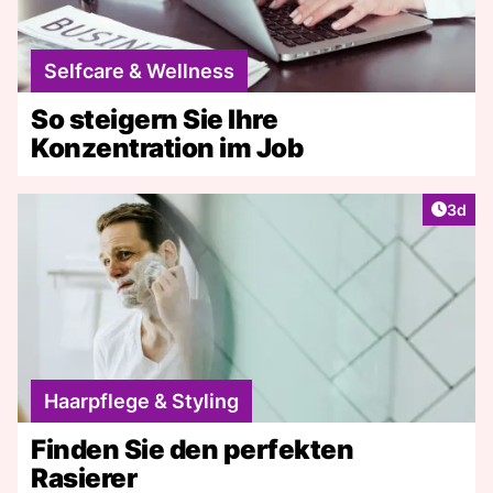
Selfcare & Wellness
So steigern Sie Ihre
Konzentration im Job
Artike
3d
Haarpflege & Styling
Finden Sie den perfekten
Rasierer