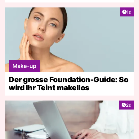
Artike
1d
Make-up
Der grosse Foundation-Guide: So
wird Ihr Teint makellos
Artike
2d