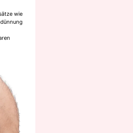
sätze wie
usdünnung
aaren