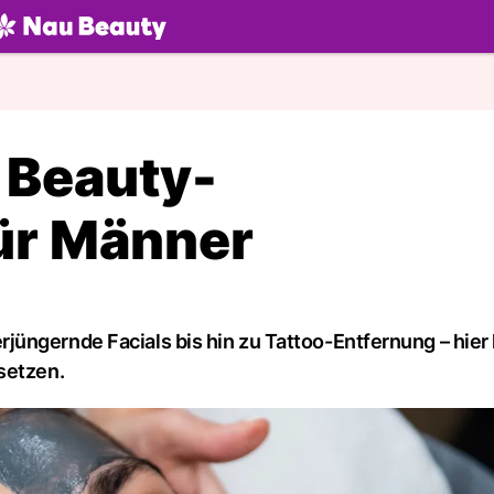
U.ch
 Beauty-
ür Männer
jüngernde Facials bis hin zu Tattoo-Entfernung – hi
setzen.