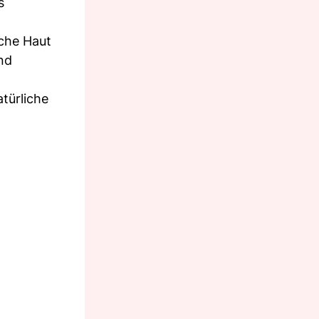
s
sche Haut
nd
türliche