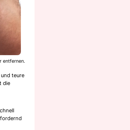
r entfernen.
 und teure
t die
chnell
sfordernd