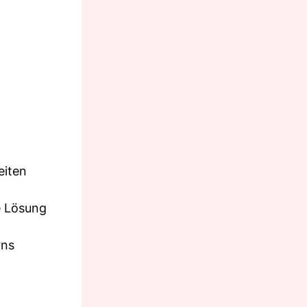
eiten
e Lösung
rns