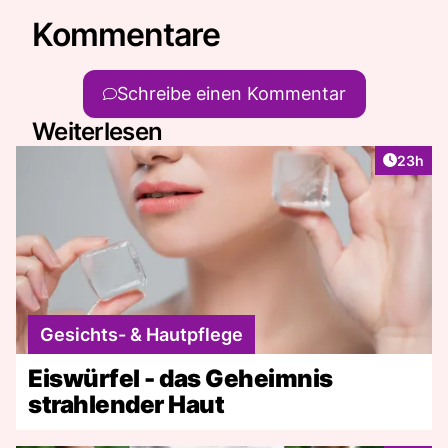
Kommentare
Schreibe einen Kommentar
Weiterlesen
Artikel 
23h
Gesichts- & Hautpflege
Eiswürfel - das Geheimnis
strahlender Haut