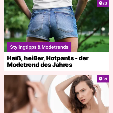
Artike
2d
Stylingtipps & Modetrends
Heiß, heißer, Hotpants - der
Modetrend des Jahres
Artike
3d