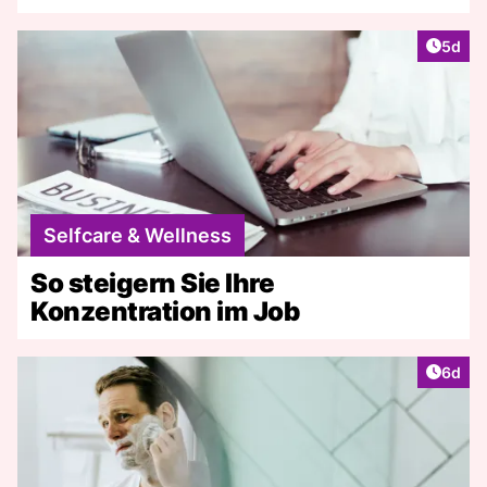
Artike
5d
Selfcare & Wellness
So steigern Sie Ihre
Konzentration im Job
Artike
6d