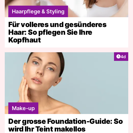
Haarpflege & Styling
Für volleres und gesünderes
Haar: So pflegen Sie Ihre
Kopfhaut
Artike
4d
Make-up
Der grosse Foundation-Guide: So
wird Ihr Teint makellos