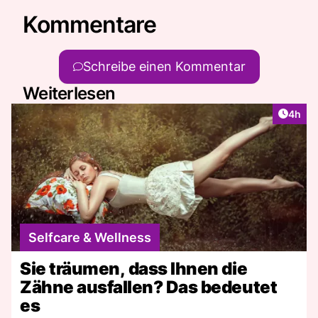
Kommentare
Schreibe einen Kommentar
Weiterlesen
Artike
4h
Selfcare & Wellness
Sie träumen, dass Ihnen die
Zähne ausfallen? Das bedeutet
es