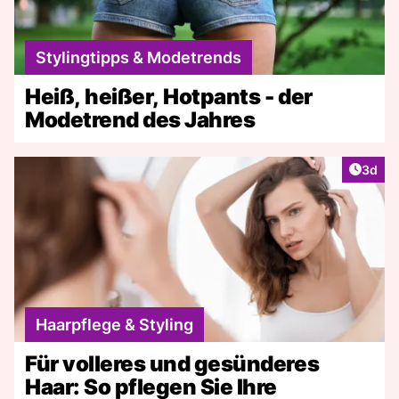
Stylingtipps & Modetrends
Heiß, heißer, Hotpants - der
Modetrend des Jahres
Artike
3d
Haarpflege & Styling
Für volleres und gesünderes
Haar: So pflegen Sie Ihre