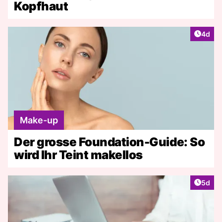
Kopfhaut
Artike
4d
Make-up
Der grosse Foundation-Guide: So
wird Ihr Teint makellos
Artike
5d