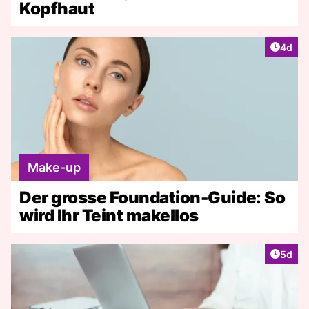
Kopfhaut
Artike
4d
Make-up
Der grosse Foundation-Guide: So
wird Ihr Teint makellos
Artike
5d