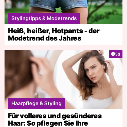
Stylingtipps & Modetrends
Heiß, heißer, Hotpants - der
Modetrend des Jahres
Artike
3d
Haarpflege & Styling
Für volleres und gesünderes
Haar: So pflegen Sie Ihre