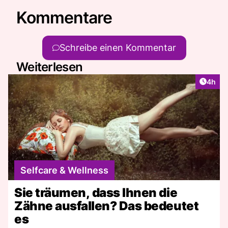
Kommentare
Schreibe einen Kommentar
Weiterlesen
Artike
4h
Selfcare & Wellness
Sie träumen, dass Ihnen die
Zähne ausfallen? Das bedeutet
es