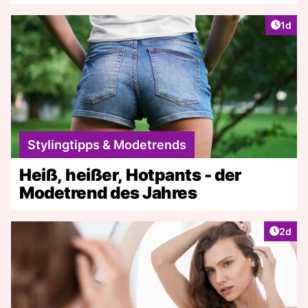
Artike
1d
Stylingtipps & Modetrends
Heiß, heißer, Hotpants - der
Modetrend des Jahres
Artike
2d