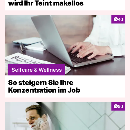
wird Ihr Teint makellos
Artike
4d
Selfcare & Wellness
So steigern Sie Ihre
Konzentration im Job
Artike
5d