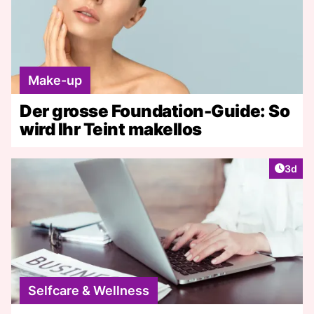
Make-up
Der grosse Foundation-Guide: So
wird Ihr Teint makellos
Artike
3d
Selfcare & Wellness