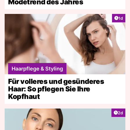
Modetrend des Jahres
Artike
1d
Haarpflege & Styling
Für volleres und gesünderes
Haar: So pflegen Sie Ihre
Kopfhaut
Artike
2d