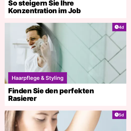
So steigern Sie Ihre
Konzentration im Job
Artike
4d
Haarpflege & Styling
Finden Sie den perfekten
Rasierer
Artike
5d