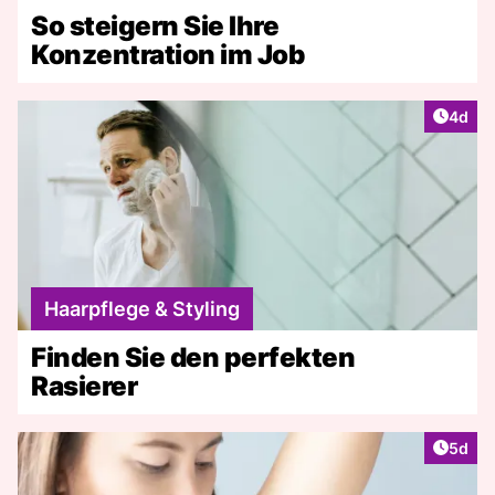
So steigern Sie Ihre
Konzentration im Job
Artike
4d
Haarpflege & Styling
Finden Sie den perfekten
Rasierer
Artike
5d