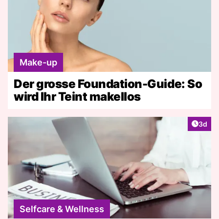
Make-up
Der grosse Foundation-Guide: So
wird Ihr Teint makellos
Artike
3d
Selfcare & Wellness