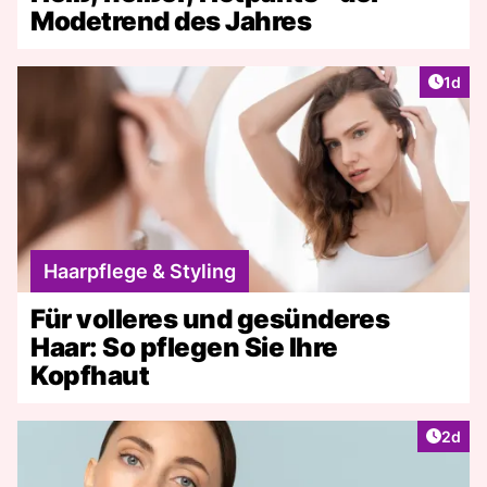
Modetrend des Jahres
Artike
1d
Haarpflege & Styling
Für volleres und gesünderes
Haar: So pflegen Sie Ihre
Kopfhaut
Artike
2d