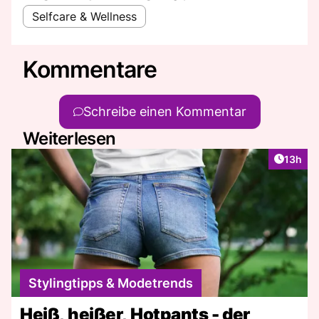
Selfcare & Wellness
Kommentare
Schreibe einen Kommentar
Weiterlesen
Artikel
13h
Stylingtipps & Modetrends
Heiß, heißer, Hotpants - der