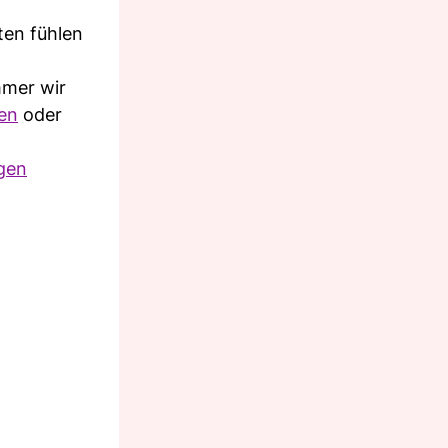
ten fühlen
mmer wir
en
oder
gen