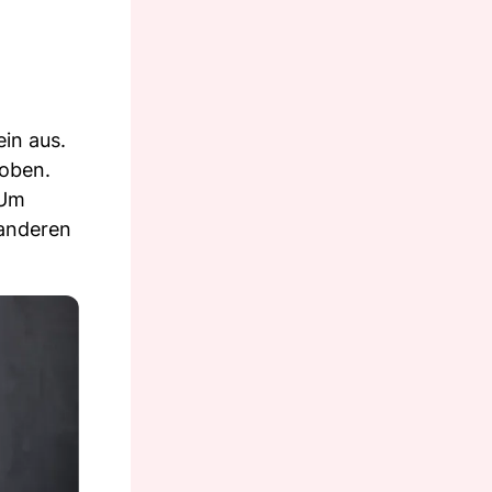
in aus.
 oben.
 Um
 anderen