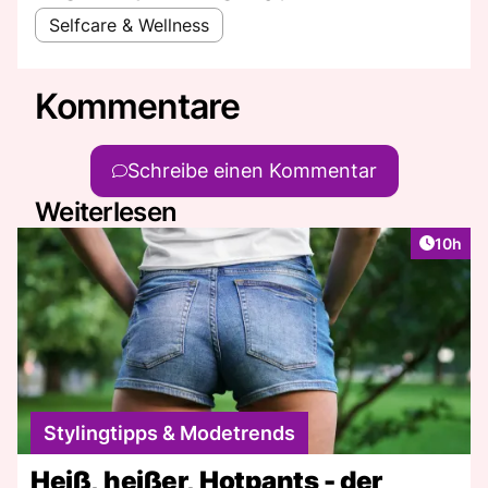
Selfcare & Wellness
Kommentare
Schreibe einen Kommentar
Weiterlesen
Artikel
10h
Stylingtipps & Modetrends
Heiß, heißer, Hotpants - der