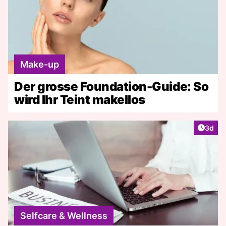
Make-up
Der grosse Foundation-Guide: So
wird Ihr Teint makellos
Artike
3d
Selfcare & Wellness