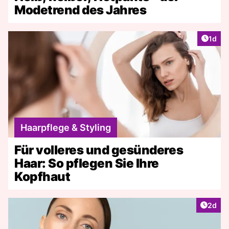
Modetrend des Jahres
Artike
1d
Haarpflege & Styling
Für volleres und gesünderes
Haar: So pflegen Sie Ihre
Kopfhaut
Artike
2d