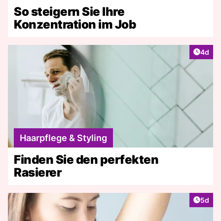
So steigern Sie Ihre
Konzentration im Job
Artike
4d
Haarpflege & Styling
Finden Sie den perfekten
Rasierer
Artike
5d