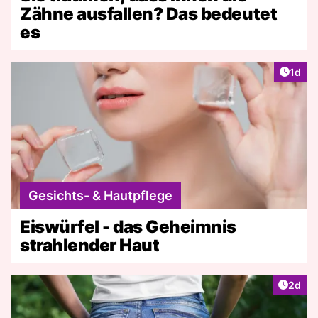
Zähne ausfallen? Das bedeutet
es
Artike
1d
Gesichts- & Hautpflege
Eiswürfel - das Geheimnis
strahlender Haut
Artike
2d