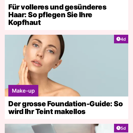
Für volleres und gesünderes
Haar: So pflegen Sie Ihre
Kopfhaut
Artike
4d
Make-up
Der grosse Foundation-Guide: So
wird Ihr Teint makellos
Artike
5d