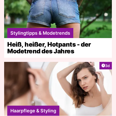
Stylingtipps & Modetrends
Heiß, heißer, Hotpants - der
Modetrend des Jahres
Artike
3d
Haarpflege & Styling