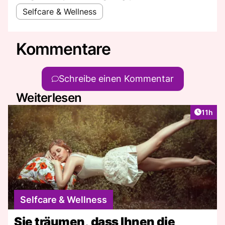
Selfcare & Wellness
Kommentare
Schreibe einen Kommentar
Weiterlesen
Artikel
11h
Selfcare & Wellness
Sie träumen, dass Ihnen die