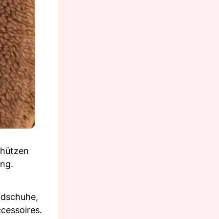
chützen
ung.
ndschuhe,
ccessoires.