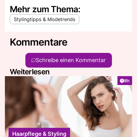
Mehr zum Thema:
Stylingtipps & Modetrends
Kommentare
Schreibe einen Kommentar
Weiterlesen
Artike
8h
Haarpflege & Styling