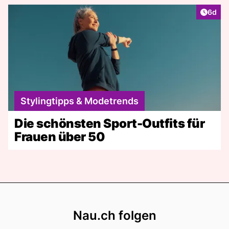
Artike
6d
Stylingtipps & Modetrends
Die schönsten Sport-Outfits für
Frauen über 50
Footer
Nau.ch folgen