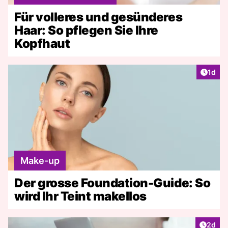
Für volleres und gesünderes
Haar: So pflegen Sie Ihre
Kopfhaut
Artike
1d
Make-up
Der grosse Foundation-Guide: So
wird Ihr Teint makellos
Artike
2d