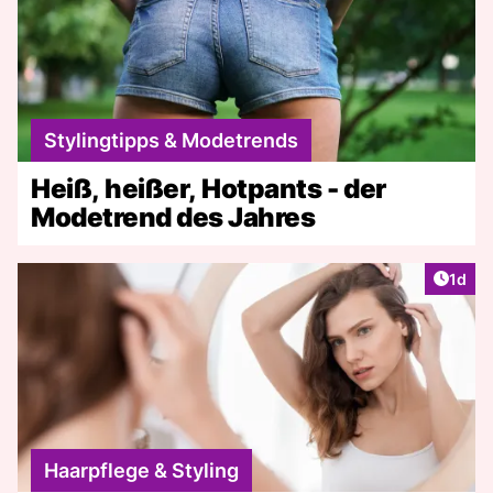
Stylingtipps & Modetrends
Heiß, heißer, Hotpants - der
Modetrend des Jahres
Artike
1d
Haarpflege & Styling