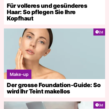
Für volleres und gesünderes
Haar: So pflegen Sie Ihre
Kopfhaut
Artike
2d
Make-up
Der grosse Foundation-Guide: So
wird Ihr Teint makellos
Artike
3d