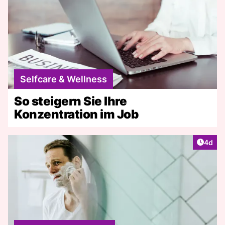
Selfcare & Wellness
So steigern Sie Ihre
Konzentration im Job
Artike
4d