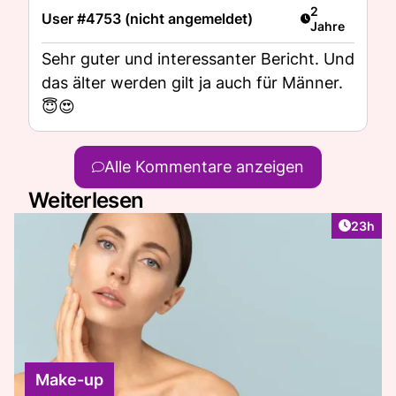
Artikel veröffe
2
User #4753 (nicht angemeldet)
Jahre
Sehr guter und interessanter Bericht. Und
das älter werden gilt ja auch für Männer.
😇😍
Alle Kommentare anzeigen
Weiterlesen
Artikel 
23h
Make-up