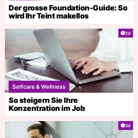
Der grosse Foundation-Guide: So
wird Ihr Teint makellos
Artike
2d
Selfcare & Wellness
So steigern Sie Ihre
Konzentration im Job
Artike
3d