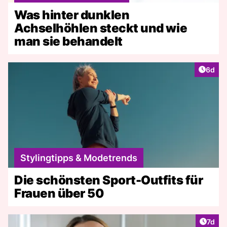
Was hinter dunklen
Achselhöhlen steckt und wie
man sie behandelt
Artike
6d
Stylingtipps & Modetrends
Die schönsten Sport-Outfits für
Frauen über 50
Artike
7d