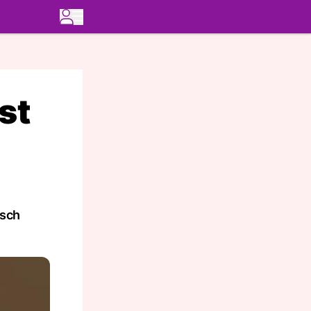
st
lsch