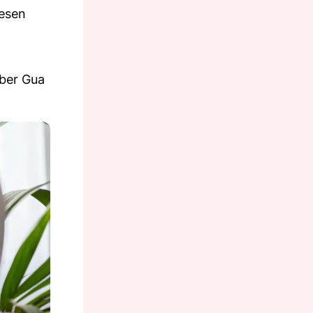
iesen
aber Gua