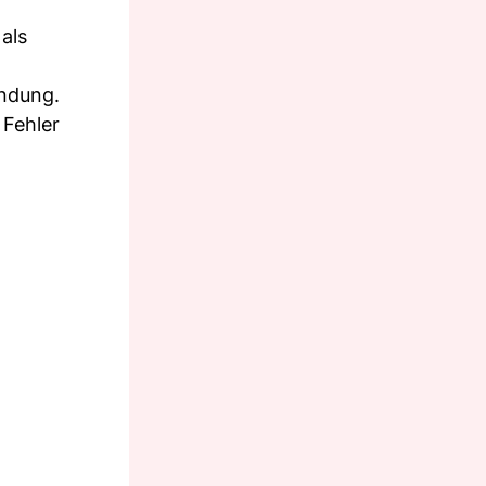
als
endung.
 Fehler