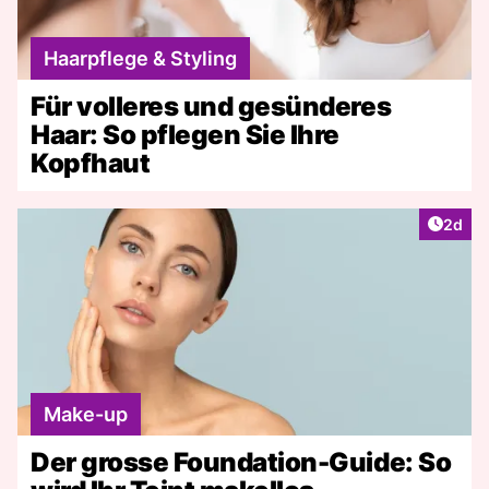
Haarpflege & Styling
Für volleres und gesünderes
Haar: So pflegen Sie Ihre
Kopfhaut
Artike
2d
Make-up
Der grosse Foundation-Guide: So