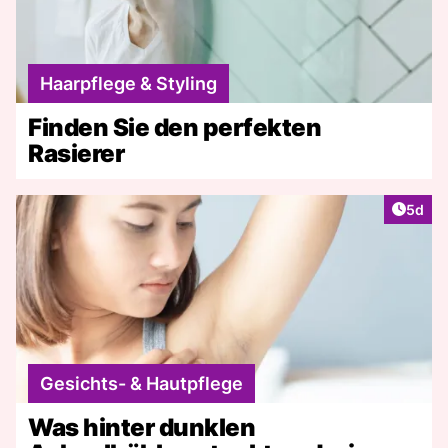
Haarpflege & Styling
Finden Sie den perfekten
Rasierer
Artike
5d
Gesichts- & Hautpflege
Was hinter dunklen