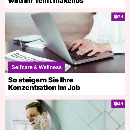
wird Ihr Teint makellos
Artike
3d
Selfcare & Wellness
So steigern Sie Ihre
Konzentration im Job
Artike
4d