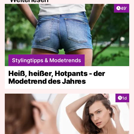
Artikel
49'
Stylingtipps & Modetrends
Heiß, heißer, Hotpants - der
Modetrend des Jahres
Artike
1d