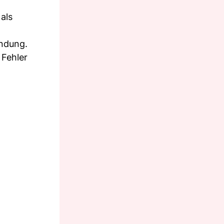
als
endung.
 Fehler