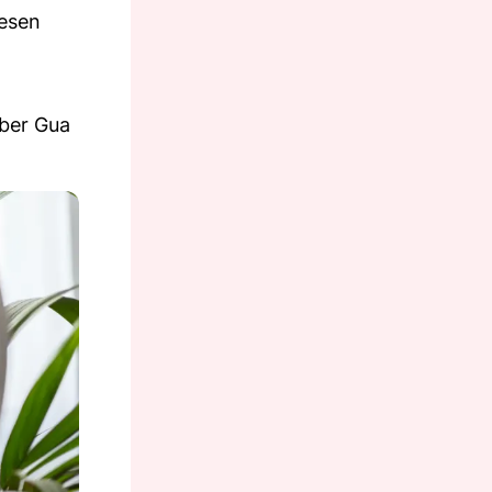
iesen
aber Gua