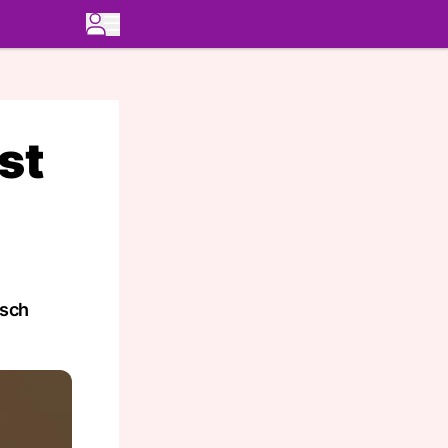
st
lsch