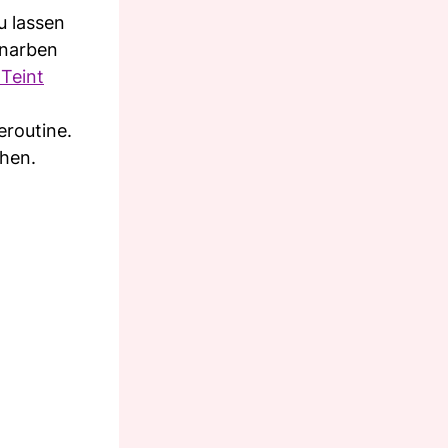
u lassen
enarben
Teint
eroutine.
chen.