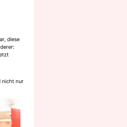
r, diese
derer:
etzt
 nicht nur