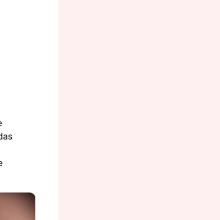
e
das
e