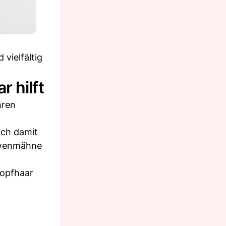
vielfältig
 hilft
hren
och damit
Löwenmähne
Kopfhaar