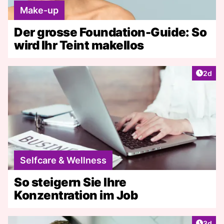
Make-up
Der grosse Foundation-Guide: So
wird Ihr Teint makellos
Artike
2d
Selfcare & Wellness
So steigern Sie Ihre
Konzentration im Job
Artike
3d