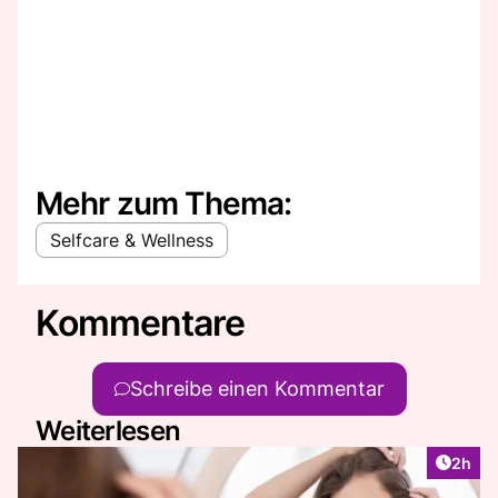
Mehr zum Thema:
Selfcare & Wellness
Kommentare
Schreibe einen Kommentar
Weiterlesen
Artike
2h