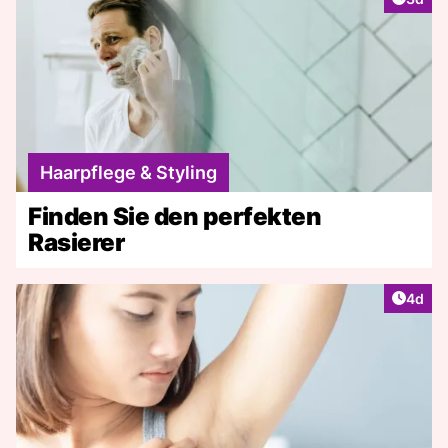
Haarpflege & Styling
Finden Sie den perfekten
Rasierer
Artike
4d