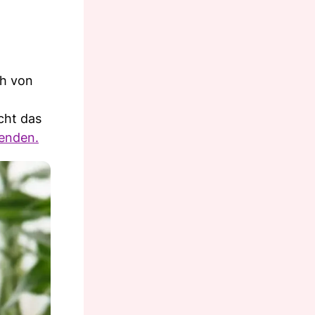
ch von
cht das
wenden.