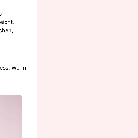
s
eicht.
chen,
ress. Wenn