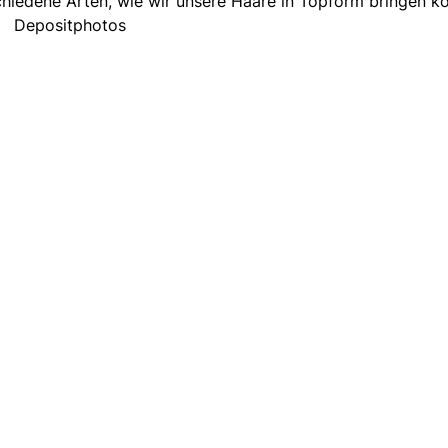
schiedene Arten, wie wir unsere Haare in Topform bringen kö
Depositphotos