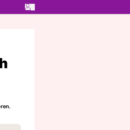
h
eren.