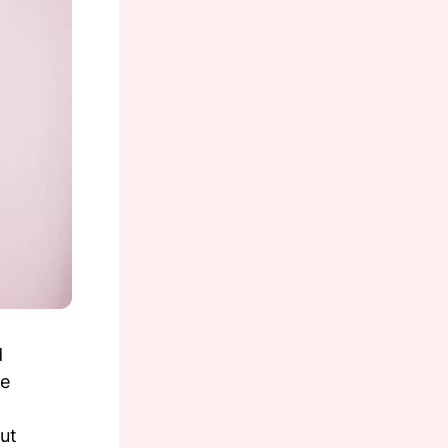
d
re
ut