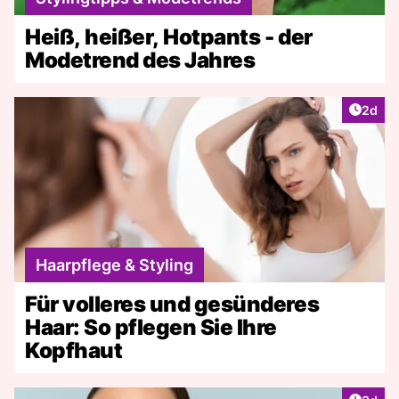
Heiß, heißer, Hotpants - der
Modetrend des Jahres
Artike
2d
Haarpflege & Styling
Für volleres und gesünderes
Haar: So pflegen Sie Ihre
Kopfhaut