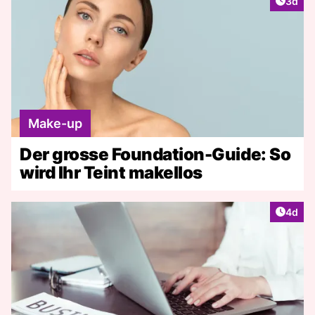
Artike
3d
Make-up
Der grosse Foundation-Guide: So
wird Ihr Teint makellos
Artike
4d