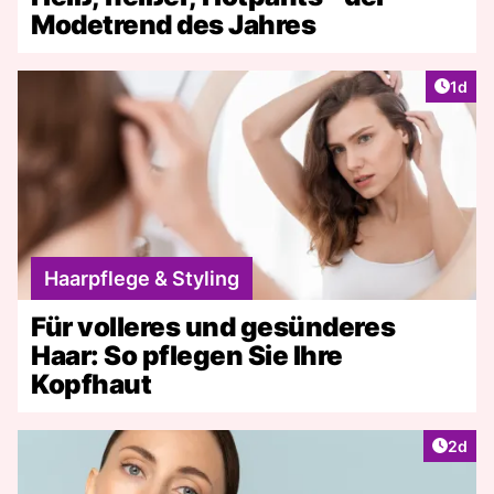
Modetrend des Jahres
Artike
1d
Haarpflege & Styling
Für volleres und gesünderes
Haar: So pflegen Sie Ihre
Kopfhaut
Artike
2d