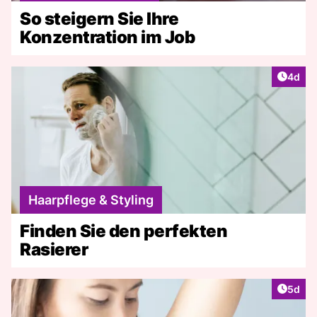
So steigern Sie Ihre
Konzentration im Job
Artike
4d
Haarpflege & Styling
Finden Sie den perfekten
Rasierer
Artike
5d