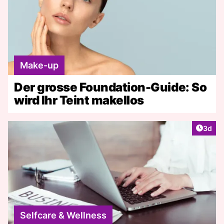
Make-up
Der grosse Foundation-Guide: So
wird Ihr Teint makellos
Artike
3d
Selfcare & Wellness