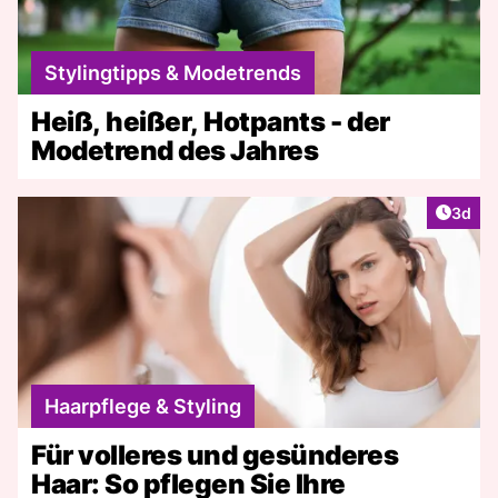
Stylingtipps & Modetrends
Heiß, heißer, Hotpants - der
Modetrend des Jahres
Artike
3d
Haarpflege & Styling
Für volleres und gesünderes
Haar: So pflegen Sie Ihre