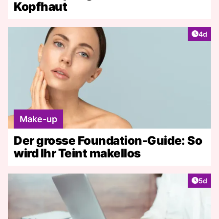
Kopfhaut
Artike
4d
Make-up
Der grosse Foundation-Guide: So
wird Ihr Teint makellos
Artike
5d