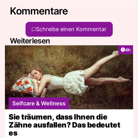
Kommentare
Schreibe einen Kommentar
Weiterlesen
Artike
4h
Selfcare & Wellness
Sie träumen, dass Ihnen die
Zähne ausfallen? Das bedeutet
es