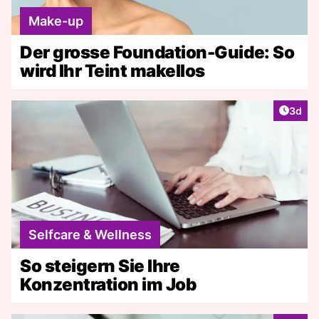
Make-up
Der grosse Foundation-Guide: So
wird Ihr Teint makellos
Artike
3d
Selfcare & Wellness
So steigern Sie Ihre
Konzentration im Job