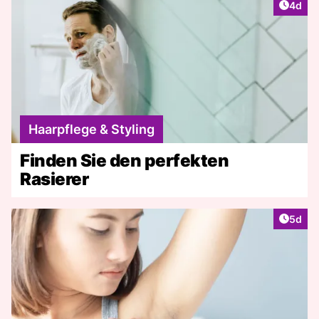
Artike
4d
Haarpflege & Styling
Finden Sie den perfekten
Rasierer
Artike
5d