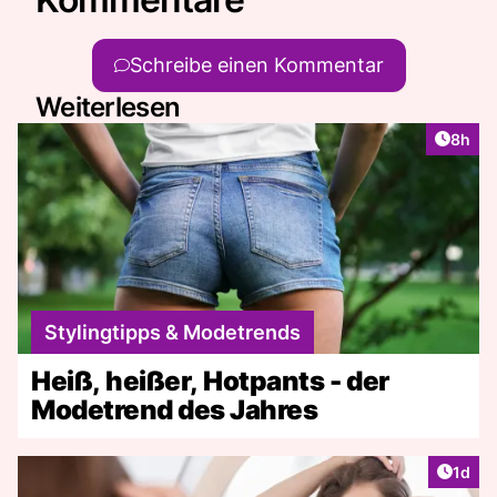
Schreibe einen Kommentar
Weiterlesen
Artike
8h
Stylingtipps & Modetrends
Heiß, heißer, Hotpants - der
Modetrend des Jahres
Artike
1d