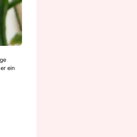
uge
er ein