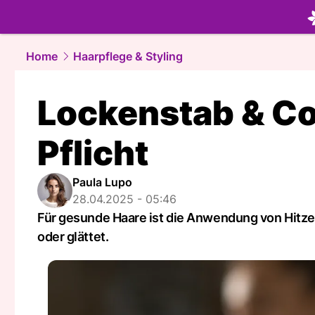
beauty.
NA
Home
Haarpflege & Styling
Lockenstab & Co
Pflicht
Paula Lupo
28.04.2025 - 05:46
Für gesunde Haare ist die Anwendung von Hitzes
oder glättet.