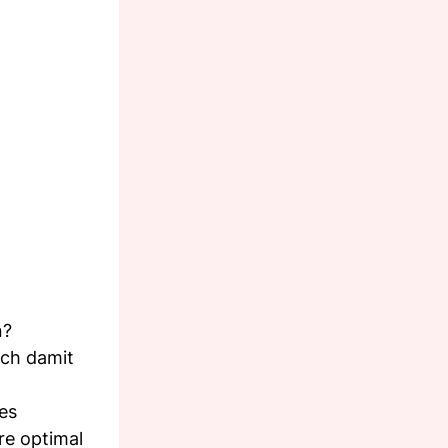
n?
och damit
es
re optimal